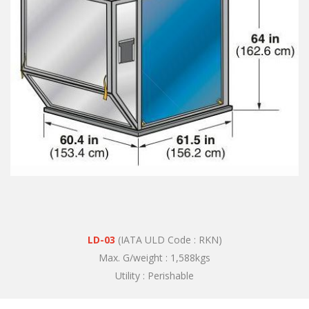
LD-03
(IATA ULD Code : RKN)
Max. G/weight : 1,588kgs
Utility : Perishable