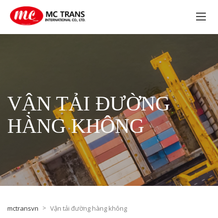
VẬN TẢI ĐƯỜNG
HÀNG KHÔNG
>
mctransvn
Vận tải đường hàng không